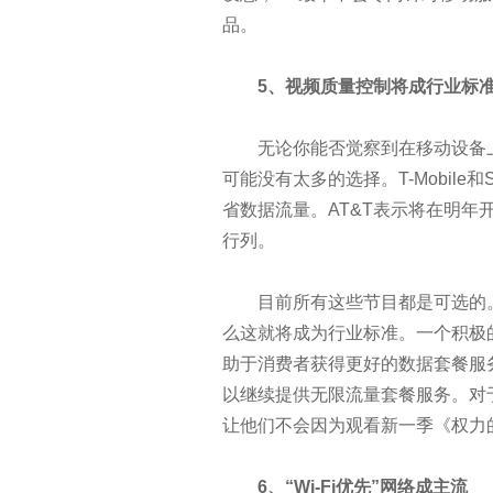
数据中心网络运维一指禅
品。
数据中心虚拟化所必备的条件
5、视频质量控制将成行业标
技术分享：十大服务器虚拟化优
无论你能否觉察到在移动设备上播
可能没有太多的选择。T-Mobile
国内最适宜建设数据中心地区,
省数据流量。AT&T表示将在明年开
行列。
智能时代：物联网10个商业模式
传统咨询业必死，拥抱大数据才
目前所有这些节目都是可选的。
么这就将成为行业标准。一个积极
微软纳德拉：自然语言对话将淘汰
助于消费者获得更好的数据套餐服务。这
以继续提供无限流量套餐服务。对
解密 Uber 数据团队的基础数
让他们不会因为观看新一季《权力
大数据挖掘价值在哪里？
6、“Wi-Fi优先”网络成主流