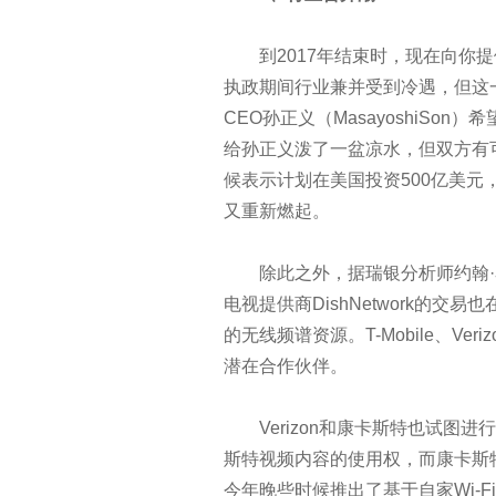
展望2017年：这些技术将冲击
到2017年结束时，现在向你提
2017年云计算和数据中心五大趋
执政期间行业兼并受到冷遇，但这
CEO孙正义（MasayoshiSon）希
年关将至，历数今年悲催的宕机
给孙正义泼了一盆凉水，但双方有
候表示计划在美国投资500亿美元
2017科技行业七大趋势：无人机
又重新燃起。
又到年终，看九大企业技术趋势
除此之外，据瑞银分析师约翰·霍德里
CIO们的2017——5大领域4个
电视提供商DishNetwork的
的无线频谱资源。T-Mobile、Veri
大数据失败案例提醒：8个不能
潜在合作伙伴。
CIO:IT从运维到运营
Verizon和康卡斯特也试图进行
斯特视频内容的使用权，而康卡斯特
面对网络边界的迷失？在虚拟环
今年晚些时候推出了基于自家Wi-