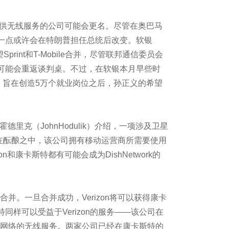
我们的生活
供无线服务的公司可能会更名。尽管在奥巴马
势
一点或许会在特朗普担任总统后改变。软银
望Sprint和T-Mobile合并，尽管联邦通信委员会
灾难
可能会重返谈判桌。不过，在软银本月早些时
，旨在创造5万个就业岗位之后，孙正义的希望
远途送货 5G测试全面
克（JohnHodulik）介绍，一项涉及卫星
技术将遭遇颠覆
交易也在酝酿之中，该公司拥有移动运营商所需要使用
zon和康卡斯特都有可能会成为DishNetwork的
犯的错误
合并。一旦合并成功，Verizon将可以获得康卡
同样可以受益于Verizon的服务——该公司在
境获得真实可视性是
Fi网络的无线服务。两家公司已经在康卡斯特的