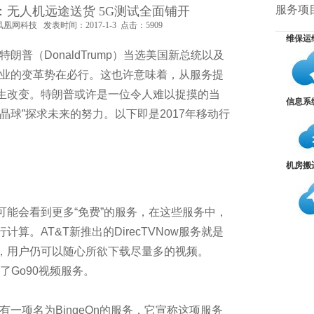
威的大数据资质认证
服务项
势：无人机远途送货 5G测试全面铺开
科技 发表时间：2017-1-3 点击：5909
维保运
算认证
普（DonaldTrump）当选美国新总统以及
行业的变革势在必行。这也许意味着，从服务提
年越过越滋润？
生改变。特朗普或许是一位令人难以捉摸的当
信息系
晶球”探求未来的努力。以下即是2017年移动行
机房搬
视化
会看到更多“免费”的服务，在这些服务中，
算。AT&T新推出的DirecTVNow服务就是
，用户仍可以随心所欲下载尽量多的视频。
件
出了Go90视频服务。
有一项名为BingeOn的服务，它宣称这项服务