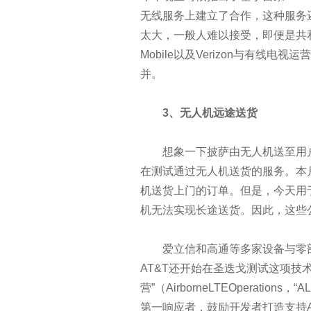
马云乌镇演讲实录：未来30年是
无线服务上建立了合作，这种服务还
太大，一般人难以接受，即便是共
AI技术大力冲击就业市场 哪些
Mobile以及Verizon与有线电视运营
并。
2016热门数据存储技术
3、无人机远途送货
CIO:淘汰你的不是新技术，而
如何成为数据分析师
想象一下披萨由无人机送至用户家门
在测试通过无人机送货的服务。本
十大IT工作和工程
机送货上门的订单。但是，今天用于
机无法实现长途送货。因此，这些
三大恶意软件的绝密藏身之地：固
爱立信和高通等多家设备与零部
网络与应用基础设施如何协同发
AT&T还开始在圣迭戈测试这项技术。
营”（AirborneLTEOperati
云端迁移需注意的9大要点
第一响应者，鼓励开发者打造支持A