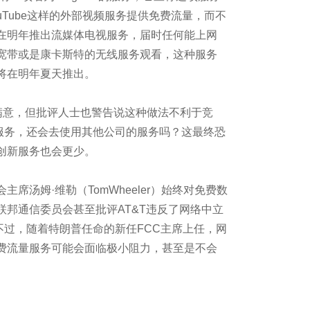
了？
YouTube这样的外部视频服务提供免费流量，而不
在明年推出流媒体电视服务，届时任何能上网
宽带或是康卡斯特的无线服务观看，这种服务
将在明年夏天推出。
早就给出了回答
意，但批评人士也警告说这种做法不利于竞
的融合
w的服务，还会去使用其他公司的服务吗？这最终恐
PaaS却不大靠谱
创新服务也会更少。
汤姆·维勒（TomWheeler）始终对免费数
联邦通信委员会甚至批评AT&T违反了网络中立
16大盘点
品。不过，随着特朗普任命的新任FCC主席上任，网
费流量服务可能会面临极小阻力，甚至是不会
获得价值？
即服务”