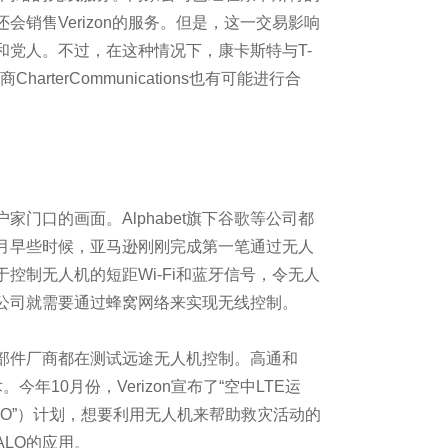
谁的天下？
会销售Verizon的服务。但是，这一交易影响
和党人。不过，在这种情况下，康卡斯特与T-
工作将被自动化取代？
商CharterCommunications也有可能进行合
是旧思维
口的画面。Alphabet旗下谷歌等公司都
月早些时候，亚马逊刚刚完成第一笔通过无人
控制无人机的短距Wi-Fi和蓝牙信号，令无人
公司就需要通过蜂窝网络来实现无线控制。
件、控制器与BIOS
件厂商都在测试远途无人机控制。高通和
展
今年10月份，Verizon宣布了“空中LTE运
ons，“ALO”）计划，想要利用无人机来帮助救灾活动的
LO的应用。