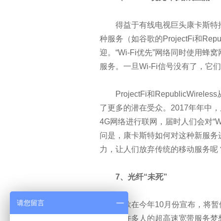
物联网未来十年将重构这八大行
得益于有线电视巨头康卡斯特推出的所谓“
中国CIO肩负三大任务
种服务（如谷歌的ProjectFi和Rep
迎。“Wi-Fi优先”网络同时使用
CIO:云计算数据中心运维管理要
服务。一旦Wi-Fi信号没有了，
云计算:如何辨识真正的云业务
ProjectFi和RepublicWir
了更多的潜在受众。2017年年中，康
如何看待互联网时代的网络金融
4G网络进行联网，届时人们会对“W
“互联网+”的数据地图：沟壑的
问是，康卡斯特如何对这种新服务
力，让人们放弃传统的移动服务呢
大数据与统计新思维
7、光纤“未死”
AT&T如何成为美国物联网市场
请您留言
谷歌在今年10月份宣布，将暂停部署
全球大数据发展呈现六大趋势
击碎了许多人的超高速宽带服务梦