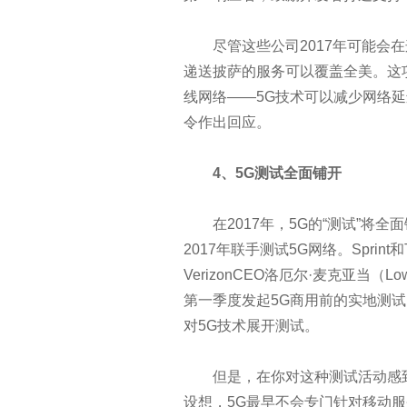
成功的安全分析你需要注意这五
尽管这些公司2017年可能会在
没有IT流程文档 企业将为IT所“
递送披萨的服务可以覆盖全美。这
线网络——5G技术可以减少网络
网络安全：要通过去，晓未来
令作出回应。
让IT安全人员夜不能寐的11个数
4、5G测试全面铺开
人工智能、机器学习、深度学习
在2017年，5G的“测试”将全面铺
如何让云运维变得简单
2017年联手测试5G网络。Sprint
VerizonCEO洛厄尔·麦克亚当（L
互联网下半场战争已打响 谁会
第一季度发起5G商用前的实地测试
对5G技术展开测试。
奥运看完看什么？这里有关于奥
但是，在你对这种测试活动感到激动
思科第四财季净利同比增21% 宣布
设想，5G最早不会专门针对移动