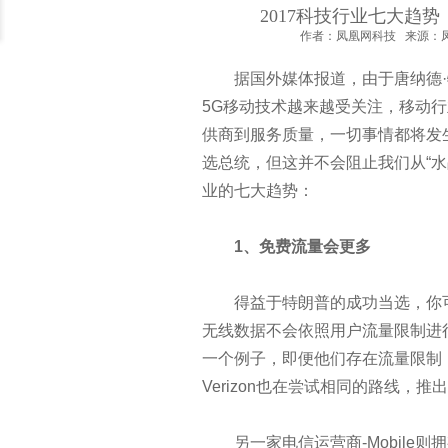
数据高端人才十一项全球最具权
2017科技行业七大趋
作者：凤凰网科技 来源：凤凰网
云技能黑带：点评十大顶级云计
据国外媒体报道，由于唐纳德·特朗
5G移动技术越来越受关注，移动
为什么大数据工程师会在2017
供商到服务质量，一切事情都将发
“新零售”的新能力
选总统，但这并不会阻止我们从“水
业的七大趋势：
关于“大数据”的15条干货思考
1、免费流量会更多
如何设计成功而有价值的数据可
得益于特朗普的成功当选，你可能
论数据中心运维工作的提升技巧
无线数据不会依照用户流量限制进行计
一个例子，即便他们存在流量限制
数据中心网络布线工程必备七大
Verizon也在尝试相同的路线，推
网络钓鱼进化之路
另一家电信运营商-Mobile则拥