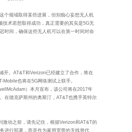
个要素
这个领域取得某些进展，但别痴心妄想无人机
绑架”
项技术若想取得成功，真正需要的其实是5G无
延迟时间，确保这些无人机可以在第一时间对命
据问题
的区别在哪？
开。AT&T和Verizon已经建立了合作，将在
和T-Mobile也将在5G网络测试上联手。
owellMcAdam）本月宣布，该公司将在2017年
成为下一个超级独角兽
。在德克萨斯州的奥斯汀，AT&T也携手英特尔
运背后的大数据
之前，请先记住，根据Verizon和AT&T的
裁员5500人
服务进行部署，而是作为家用宽带的无线替代