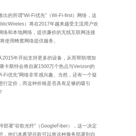
业
Wi-Fi优先”（Wi-Fi-first）网络，这
ublicWireles）将在2017年越来越受主流用户欢
蜂窝网络和本地网络，提供廉价的无线互联网连接
点
它们将使用蜂窝网络提供服务。
eless从2015年开始支持更多的设备，从而帮助增加
卡斯特会将自家1500万个热点与Verizon的
安全？
i-Fi优先”网络非常感兴趣。当然，还有一个疑
显现与超车的可能
进行定价，而这种价格是否具有足够的吸引
？
老大？
“谷歌光纤”（GoogleFiber），这一决定
想，他们本希望谷歌可以将这种服务部署到自