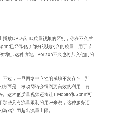
准
化窍门揭秘
放DVD或HD质量视频的区别，你在不久后
和Sprint已经降低了部分视频内容的质量，用于节
原来在这里
始增加这种功能。Verizon不久也将加入他们的
是未来
不过，一旦网络中立性的威胁不复存在，那
的方面是，移动网络会得到更高效的利用，有
菜单 成为APP用户
种低质量视频还将让T-Mobile和Sprint可
于那些具有流量限制的用户来说，这种服务还
据架构优化之路
的游戏》而超出流量上限。