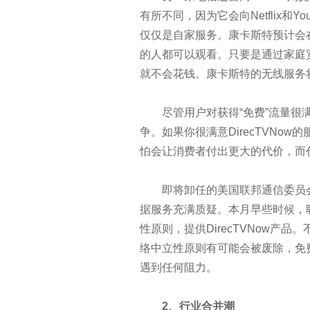
为什么我们不能再过度依赖网关
有所不同，因为它会向Netflix和
仅仅是自家服务。康卡斯特预计会
对象存储九大关键特征
的人都可以观看。只要是通过家庭
就不会花钱。康卡斯特的无线服务
人工智能会统治世界吗？马克思
尽管用户对获得“免费”流量很满
企业如何实现互联网+业务与IT
争。如果你很满意DirecTVNo
PaaS是位好同志，但SaaS公司搞
怕会让消费者付出更大的代价，而
如何构建一个私有存储云
即将卸任的美国联邦通信委员会主席
据服务充满质疑。本月早些时候，
这是网络安全的基石：密码学20
性原则，提供DirecTVNow产
络中立性原则有可能会被废除，免
为何企业无法从数据科学中真正
遇到任何阻力。
云灾难恢复服务：客户想要“DR
2、行业合并潮