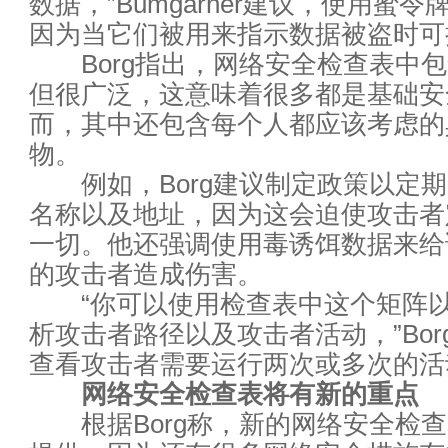
数据，”Bumgarner建议，使用蜜
大数据失败案例提醒：8个不能
因为当它们被用来指示数据被盗时可
Borg指出，网络安全检查表中包
CIO:IT从运维到运营
但很广泛，这意味着很多都是基础安
而，其中还包含每个人都应该考虑的
面对网络边界的迷失？在虚拟环
物。
马云乌镇演讲实录：未来30年
例如，Borg建议制定政策以定期
名称以及地址，因为这会迫使攻击者
AI技术大力冲击就业市场 哪些
一切。他还强调使用毒诱饵数据来给
的攻击者造成伤害。
2016热门数据存储技术
“你可以使用检查表中这个矩阵以
CIO:淘汰你的不是新技术，而
析攻击者路径以及攻击者活动，”Bor
查看攻击者需要运行两次或多次的活
如何成为数据分析师
网络安全检查表将有新的重点
根据Borg称，新的网络安全检查
十大IT工作和工程