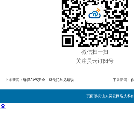
微软纳德拉：自然语言对话将淘汰
解密 Uber 数据团队的基础数
大数据挖掘价值在哪里？
微信扫一扫
物联网未来十年将重构这八大行
关注昊云订阅号
中国CIO肩负三大任务
上条新闻：
确保AWS安全：避免犯常见错误
下条新闻：
作
CIO:云计算数据中心运维管理要
页面版权:
山东昊云网络技术有
云计算:如何辨识真正的云业务
如何看待互联网时代的网络金融
“互联网+”的数据地图：沟壑的