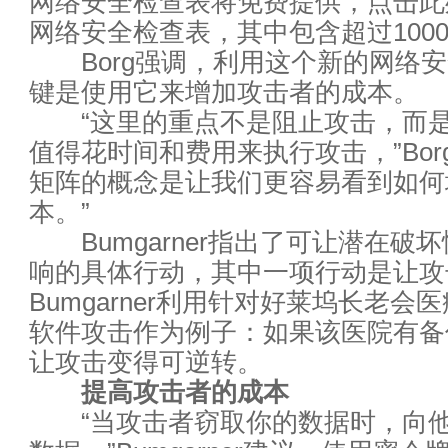
网络安全检查表将免费提供，点击此
这是网络安全的基石：密码学20
网络安全检查表，其中包含超过100
Borg强调，利用这个新的网络安
为何企业无法从数据科学中真正
键是使用它来增加攻击者的成本。
“这里的重点不是阻止攻击，而是
云灾难恢复服务：客户想要“DR
值得花时间和费用来执行攻击，”Bor
展望2017年：这些技术将冲击
矩阵的概念是让我们更容易看到如何
本。”
2017年云计算和数据中心五大
Bumgarner指出了可让潜在破
响的具体行动，其中一项行动是让攻
年关将至，历数今年悲催的宕机
Bumgarner利用针对好莱坞长老会
2017科技行业七大趋势：无人机
软件攻击作为例子：如果该医院有备
让攻击变得可逆转。
又到年终，看九大企业技术趋势
提高攻击者的成本
“当攻击者窃取你的数据时，向他
CIO们的2017——5大领域4个