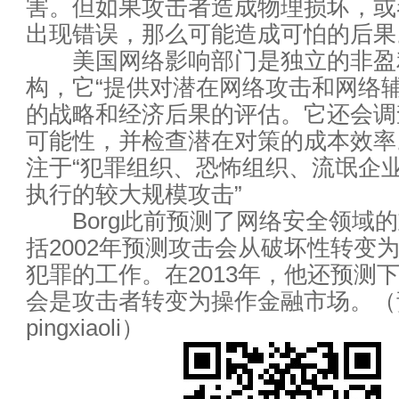
害。但如果攻击者造成物理损坏，或
互联网下半场战争已打响 谁会
出现错误，那么可能造成可怕的后果
美国网络影响部门是独立的非盈
奥运看完看什么？这里有关于奥
构，它“提供对潜在网络攻击和网络
的战略和经济后果的评估。它还会调
思科第四财季净利同比增21% 宣
可能性，并检查潜在对策的成本效率
数据中心网络运维一指禅
注于“犯罪组织、恐怖组织、流氓企
执行的较大规模攻击”
数据中心虚拟化所必备的条件
Borg此前预测了网络安全领域的
括2002年预测攻击会从破坏性转变
技术分享：十大服务器虚拟化优
犯罪的工作。在2013年，他还预测
国内最适宜建设数据中心地区,
会是攻击者转变为操作金融市场。（
pingxiaoli）
智能时代：物联网10个商业模式
传统咨询业必死，拥抱大数据才