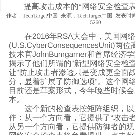
提高攻击成本的“网络安全检查表
论数据中心运维工作的提升技巧
作者：TechTarget中国 来源：TechTarget中国 发表时间
数据中心网络布线工程必备七大
5260
在2016年RSA大会中，美国网
网络钓鱼进化之路
(U.S.CyberConsequencesUnit
为什么我们不能再过度依赖网关
技术官JohnBumgarner和首席经济学家S
揭示了他们所谓的“新型网络安全检查
对象存储九大关键特征
让“防止攻击者渗透只是变成更全面
分，显着扩展了防御选项”。这个网
人工智能会统治世界吗？马克思
目前还是草案形式，今年晚些时候会
企业如何实现互联网+业务与IT
本。
这个新的检查表按矩阵组织，以
PaaS是位好同志，但SaaS公司搞
作：从一个方向看，它提供了“攻击者
从另一个方向看，它提供防御者的观
如何构建一个私有存储云