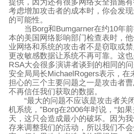
提供，因为还有很多网络安全措施有
三大恶意软件的绝密藏身之地：固
考虑增加攻击者的成本时，你会发现
的可能性。
网络与应用基础设施如何协同发
当Borg和Bumgarner在约10
本的美国网络影响部门检查表时，他
云端迁移需注意的9大要点
业网络和系统的攻击者不是窃取或禁
成功的安全分析你需要注意这五
更改敏感数据让系统不再可靠。这也是
RSA大会很多演讲者谈到的相同的
没有IT流程文档 企业将为IT所“
安全局局长MichaelRogers表示
担心的三个主要问题之一是攻击者曹
网络安全：要通过去，晓未来
不再信任我们获取的数据。
让IT安全人员夜不能寐的11个
“最大的问题不应该是攻击者关闭
机系统，”Borg在2006年时说，“如
人工智能、机器学习、深度学习
天，这只会造成最小的破坏。因为我
存来调整我们的活动，所以我们不会
如何让云运维变得简单