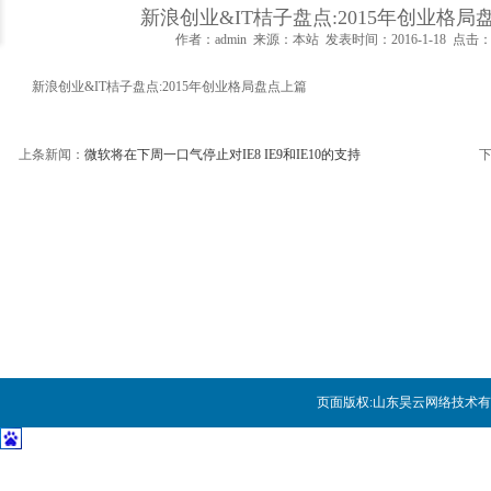
新浪创业&IT桔子盘点:2015年创业格局
作者：admin 来源：本站 发表时间：2016-1-18 点击：5
如何设计成功而有价值的数据可
新浪创业&IT桔子盘点:2015年创业格局盘点上篇
论数据中心运维工作的提升技巧
数据中心网络布线工程必备七大
上条新闻：
微软将在下周一口气停止对IE8 IE9和IE10的支持
网络钓鱼进化之路
为什么我们不能再过度依赖网关
对象存储九大关键特征
人工智能会统治世界吗？马克思
页面版权:
山东昊云网络技术有
企业如何实现互联网+业务与IT
PaaS是位好同志，但SaaS公司搞