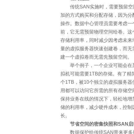
这是网络安全的基石：密码学20
传统SAN实施时，需要预留空
加的方式购买和分配存储，因为分
为何企业无法从数据科学中真正
操作。数据中心管理员需要考虑一
前，它无需预留物理空间给卷。这
云灾难恢复服务：客户想要“DR
存储利用率，同时减少因考虑未来
量的虚拟服务器快速创建卷，而无
展望2017年：这些技术将冲击
建一个虚拟卷而无需先预留空间。
2017年云计算和数据中心五大趋
举个例子，一个企业可能会在某
拟机可能需要1TB的存储。有了精
年关将至，历数今年悲催的宕机
个1TB，被10个独立的虚拟服务器
用都可以访问它所需的所有存储空
2017科技行业七大趋势：无人机
保持业务在线的情况下，轻松地增
储的利用率，减少硬件成本，控制
又到年终，看九大企业技术趋势
长。
节省空间的密集快照和SAN启
CIO们的2017——5大领域4个
数据保护给传统SAN带来更多