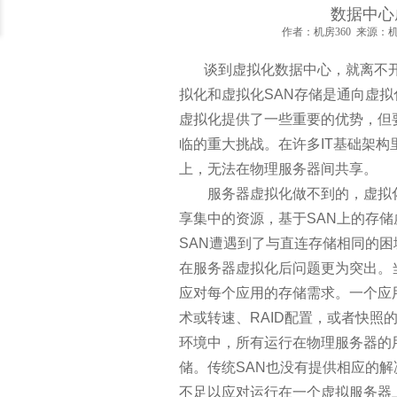
机器学习已经悄悄潜入你的生活
数据中心
作者：机房360 来源：机房3
为什么人工智能可以下好围棋却
谈到虚拟化数据中心，就离不
拟化和虚拟化SAN存储是通向虚
启动大数据项目之前需要问的5
虚拟化提供了一些重要的优势，但
数据高端人才十一项全球最具权
临的重大挑战。在许多IT基础架
上，无法在物理服务器间共享。
云技能黑带：点评十大顶级云计
服务器虚拟化做不到的，虚拟化S
享集中的资源，基于SAN上的存
为什么大数据工程师会在2017
SAN遭遇到了与直连存储相同的困
在服务器虚拟化后问题更为突出。
“新零售”的新能力
应对每个应用的存储需求。一个应
术或转速、RAID配置，或者快照
关于“大数据”的15条干货思考
环境中，所有运行在物理服务器的
如何设计成功而有价值的数据可
储。传统SAN也没有提供相应的
不足以应对运行在一个虚拟服务器