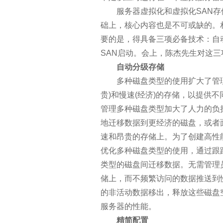
论数据中心运维工作的提升技巧
服务器虚拟化和虚拟化SAN存
础上，核心内容也是不可或缺的。
数据中心网络布线工程必备七大
要的是，得具备三项必备技术：自
SAN启动。会上，陈杰先生对这
网络钓鱼进化之路
自动分级存储
多种磁盘类型的使用扩大了管理S
为什么我们不能再过度依赖网关
贵)和慢速(经济)的存储，以提供
对象存储九大关键特征
管理多种磁盘类型加大了人力的负
地迁移数据到更经济的磁盘，或者
人工智能会统治世界吗？马克思
速和昂贵的存储上。为了创建高性
优化多种磁盘类型的使用，通过跟
企业如何实现互联网+业务与IT
类型的磁盘间迁移数据。无需管理
储上，而不频繁访问的数据推送到
PaaS是位好同志，但SaaS公司搞
的非活动数据移出，释放这些磁盘
如何构建一个私有存储云
服务器的性能。
精简配置