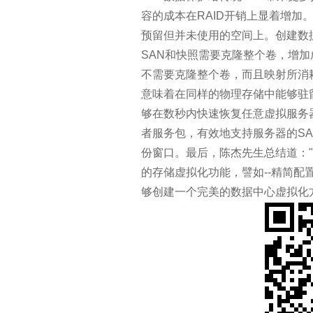
大数据失败案例提醒：8个不能
容的成本在RAID开销上显着增加
预留但并未使用的空间上。创建数
CIO:IT从运维到运营
SAN和快照需要克隆整个卷，增
不需要克隆整个卷，而且映射所消
面对网络边界的迷失？在虚拟环
意味着在同样的物理存储中能够驻
够在数秒内快速恢复任意虚拟服务
马云乌镇演讲实录：未来30年是
者服务包，有效地支持服务器的S
AI技术大力冲击就业市场 哪些
份窗口。最后，陈杰先生总结道："
的存储虚拟化功能，譬如--精简
2016热门数据存储技术
够创建一个完美的数据中心虚拟化方案。
CIO:淘汰你的不是新技术，而
如何成为数据分析师
十大IT工作和工程