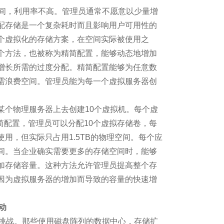
16大盘点
间，利用率不高。管理员通常不愿意以少量增
配存储是一个复杂耗时而且影响用户可用性的
获得价值？
个虚拟化的存储方案，在空间实际被使用之
个方法，也被称为精简配置，能够动态地增加
即服务”
增长所需的过度分配。精简配置能够为任意数
需浪费空间。管理员能为每一个虚拟服务器创
我们的生活
势
个物理服务器上去创建10个虚拟机。每个虚
简配置，管理员可以分配10个虚拟存储卷，每
灾难
使用，但实际只占用1.5TB的物理空间。每个应
间。当企业确实需要更多的存储空间时，能够
远途送货 5G测试全面
加存储容量。这种方法允许管理员提高整个存
因为虚拟服务器的增加而导致的容量的快速增
动
技术将遭遇颠覆
挑战。那些使用磁盘阵列的数据中心，存储扩