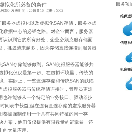
，你可能还没有发现
服务项
虚拟化所必备的条件
60 发表时间：2016-8-16 点击：5005
维保运
写不好诗？答案在这
开服务器虚拟化以及虚拟化SAN存储，服务器虚
拟化数据中心的必经之路。对企业而言，服务器
个问题
要认识到它的所有好处，企业必须克服存储面
信息系
威的大数据资质认证
构里，挑战越来越多，因为存储直接连接到服务器
算认证
AN存储能够做到。SAN使得服务器能够共
机房搬
储虚拟化仅仅是第一步。在虚拟环境里，传统的
年越过越滋润？
境。实际上，一些直连存储和传统SAN的缺陷
当虚拟服务器与传统存储连接时，管理员更难
用也许能够从一个特定的业务接口、驱动器技
的时间表中获益;但在连有直连存储的虚拟服务器
用都被强制使用一个具有共同特征的同一存
视化
解决方案，他们仅仅提供有限数量的逻辑卷，还
上的大量应用。