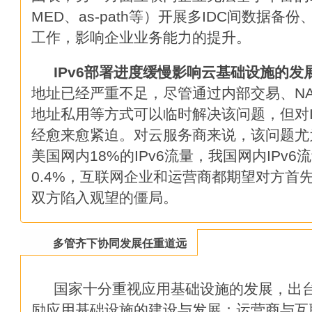
如何让云运维变得简单
MED、as-path等）开展多IDC间数据备
工作，影响企业业务能力的提升。
互联网下半场战争已打响 谁会
IPv6
部署进度缓慢影响云基础设施的发
奥运看完看什么？这里有关于奥
地址已经严重不足，尽管通过内部交易、NA
地址私用等方式可以临时解决该问题，但对I
思科第四财季净利同比增21% 宣
经愈来愈紧迫。对云服务商来说，该问题尤
数据中心网络运维一指禅
美国网内18%的IPv6流量，我国网内IPv6
0.4%，互联网企业和运营商都期望对方首先
数据中心虚拟化所必备的条件
双方陷入观望的僵局。
技术分享：十大服务器虚拟化优
多管齐下协同发展任重道远
国内最适宜建设数据中心地区,
国家十分重视应用基础设施的发展，出
智能时代：物联网10个商业模式
励应用基础设施的建设与发展；运营商与互