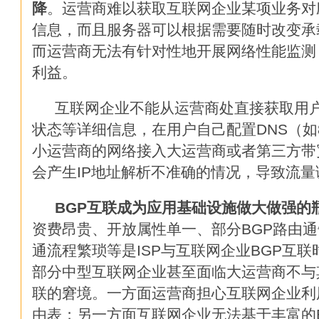
降
。运营商难以获取互联网企业某项业务对
十大IT工作和工程
信息，而且服务器可以根据需要随时改变承
三大恶意软件的绝密藏身之地：固
而运营商无法有针对性地开展网络性能监测
利益。
网络与应用基础设施如何协同发
互联网企业不能从运营商处直接获取用户
云端迁移需注意的9大要点
状态等详细信息，在用户自己配置DNS（如8.
小运营商的网络接入大运营商或者第三方带
成功的安全分析你需要注意这五
会产生IP地址解析不准确的情况，导致流量
没有IT流程文档 企业将为IT所“
BGP
互联成为应用基础设施做大做强的
网络安全：要通过去，晓未来
资费昂贵、开放属性单一、部分BGP路由
通流程繁琐等是ISP与互联网企业BGP互
让IT安全人员夜不能寐的11个
部分中型互联网企业甚至面临大运营商不与
联的窘境。一方面运营商担心互联网企业利
人工智能、机器学习、深度学习
由表；另一方面互联网企业无法基于丰富的