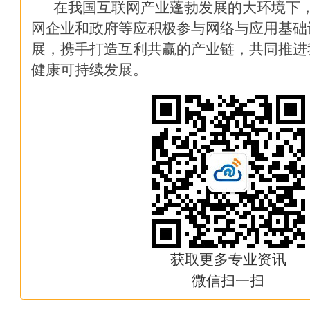
在我国互联网产业蓬勃发展的大环境下
一大波威胁报告来袭，我们从中能
网企业和政府等应积极参与网络与应用基础
展，携手打造互利共赢的产业链，共同推进
如何建立各部门都满意的影子IT
健康可持续发展。
我经历的IT公司面试及离职感受
恶意软件逃避反病毒引擎的几个
运维好数据中心的四大法宝
云管理成功的关键：应用工作流
豪车虚拟钥匙虽然很炫酷 但也
获取更多专业资讯
数据中心业务迁移面临的五大挑
微信扫一扫
在你想不到的暗网上，黑客雇佣