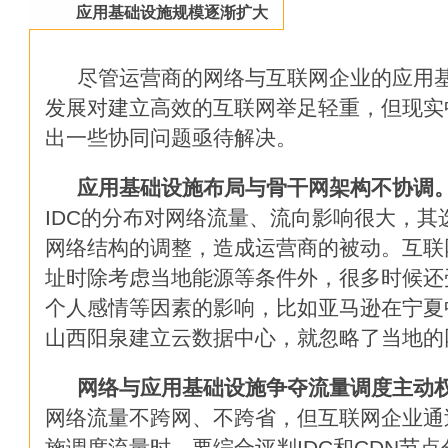
应用基础设施规模逐渐扩大
如何构建一个私有存储云
这是网络安全的基石：密码学20
尽管运营商的网络与互联网企业的应用
发展对建立高效的互联网举足轻重，但现实
为何企业无法从数据科学中真正
出一些协同问题亟待解决。
云灾难恢复服务：客户想要“DR
应用基础设施布局与骨干网架构不协调
展望2017年：这些技术将冲击
IDC的分布对网络流量、流向影响很大，其
网络结构的调整，造成运营商的被动。互联网
2017年云计算和数据中心五大
址时除考虑当地能源等条件外，很多时候还
个人感情等因素的影响，比如亚马逊在宁夏
年关将至，历数今年悲催的宕机
山西阳泉建立云数据中心，就忽略了当地的
2017科技行业七大趋势：无人机
网络与应用基础设施争夺流量调度主动
又到年终，看九大企业技术趋势
网络流量不跨网、不跨省，但互联网企业通
施调度流量时，要综合评判IDC和CDN节