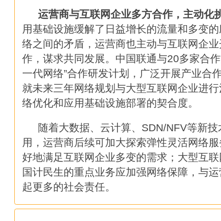
“互联网+”的数据地图：沟壑的
运营商与互联网企业多方合作，主动化
用基础设施缓解了日益增长的流量和多变的
大数据与统计新思维
络之间的矛盾，运营商也主动与互联网企业
作，谋求共同发展。中国联通与20多家合作
AT&T如何成为美国物联网市场
一代网络”合作研发计划，广泛开展产业合
全球大数据发展呈现六大趋势
就未来三年网络规划与大型互联网企业进行
络优化和应用基础设施部署的契合度。
传统企业将向大规模定制转型升
随着大数据、云计算、SDN/NFV等新
云计算市场未来将会是谁的天下
用，运营商后续可加大探索弹性灵活网络服
好地满足互联网企业多变的需求；大型互联
凯文·凯利：大数据时代没有旁
国计民生的重点业务应加强网络保障，与运
IaaS市场大整合：云用户喜忧参
起更多的社会责任。
大牛数据分析师养成日记