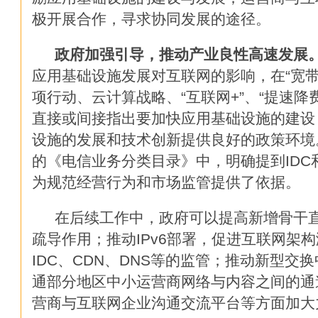
传统咨询业必死，拥抱大数据才
极开展合作，寻求协同发展的途径。
微软纳德拉：自然语言对话将淘汰
政府加强引导，推动产业良性高速发展
应用基础设施发展对互联网的影响，在“宽带中
解密 Uber 数据团队的基础数
项行动、云计算战略、“互联网+”、“提速降
直接或间接指出要加快应用基础设施的建设
大数据挖掘价值在哪里？
设施的发展和技术创新提供良好的政策环境。
物联网未来十年将重构这八大行
的《电信业务分类目录》中，明确提到IDC
为规范经营行为和市场监管提供了依据。
中国CIO肩负三大任务
在后续工作中，政府可以提高新增骨干
CIO:云计算数据中心运维管理要
疏导作用；推动IPv6部署，促进互联网架
IDC、CDN、DNS等的监管；推动新型交
云计算:如何辨识真正的云业务
通部分地区中小运营商网络与内容之间的通
如何看待互联网时代的网络金融
营商与互联网企业沟通交流平台等方面加大