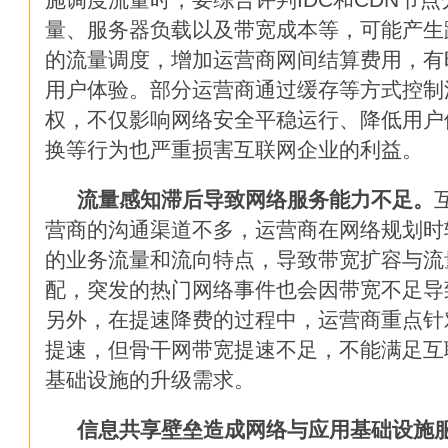
CIO们的2017——5大领域4个
量、服务器负载以及带宽成本等，可能产生
的流量调度，增加运营商网间结算费用，有
大数据失败案例提醒：8个不能
用户体验。部分运营商通过缓存等方式控制
CIO:IT从运维到运营
权，不仅影响网络安全平稳运行、降低用户
换等行为也严重损害互联网企业的利益。
面对网络边界的迷失？在虚拟环
流量感知滞后导致网络服务能力不足。
马云乌镇演讲实录：未来30年
营商的沟通渠道不多，运营商在网络规划时
的业务流量和流向特点，导致带宽扩容与流
AI技术大力冲击就业市场 哪些
配，突发的热门网络事件也会因带宽不足导
2016热门数据存储技术
另外，在提速降费的过程中，运营商重点针
提速，但骨干网带宽提速不足，不能满足互
CIO:淘汰你的不是新技术，而
基础设施的升级需求。
如何成为数据分析师
信息共享壁垒造成网络与应用基础设施