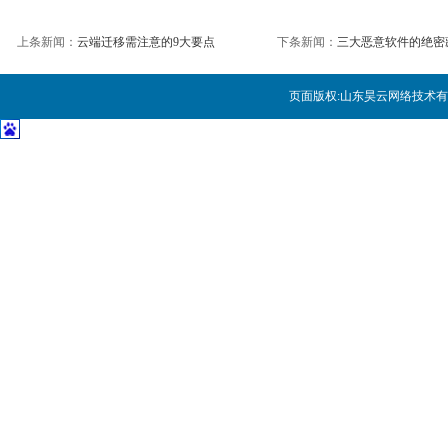
12年程序员职业生涯得到的12
上条新闻：
云端迁移需注意的9大要点
下条新闻：
三大恶意软件的绝密
人人都谈大数据，你考虑过小数
页面版权:
山东昊云网络技术有
作为数据科学家应该知道的11件
提高攻击成本的“网络安全检查表
确保AWS安全：避免犯常见错
从菜鸟成为数据科学家的 9步养
数据分析工作常见的七种错误及
分析信息化现状 企业IT规划成
这些数据科学技能，才是老板们